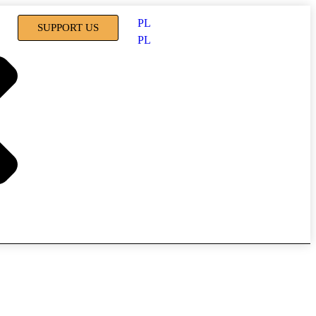
PL
SUPPORT US
PL