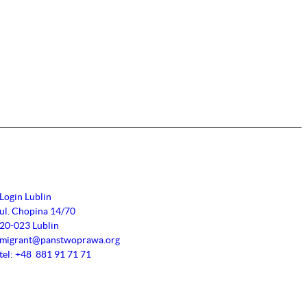
Login Lublin
ul. Chopina 14/70
20-023 Lublin
migrant@panstwoprawa.org
tel: +48 881 91 71 71