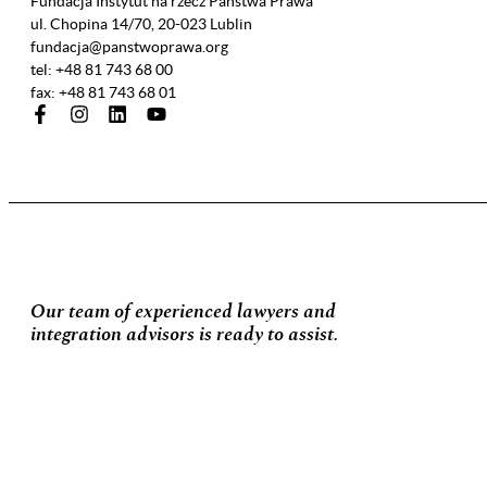
Fundacja Instytut na rzecz Państwa Prawa
ul. Chopina 14/70, 20-023 Lublin
fundacja@panstwoprawa.org
tel: +48 81 743 68 00
fax: +48 81 743 68 01
Our team of experienced lawyers and
integration advisors is ready to assist.