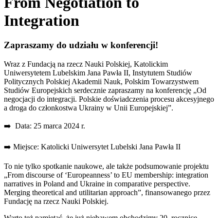
From Negotiation to
Integration
Zapraszamy do udziału w konferencji!
Wraz z Fundacją na rzecz Nauki Polskiej, Katolickim
Uniwersytetem Lubelskim Jana Pawła II, Instytutem Studiów
Politycznych Polskiej Akademii Nauk, Polskim Towarzystwem
Studiów Europejskich serdecznie zapraszamy na konferencję „Od
negocjacji do integracji. Polskie doświadczenia procesu akcesyjnego
a droga do członkostwa Ukrainy w Unii Europejskiej”.
️➡️ Data: 25 marca 2024 r.
➡️ Miejsce: Katolicki Uniwersytet Lubelski Jana Pawła II
To nie tylko spotkanie naukowe, ale także podsumowanie projektu
„From discourse of ‘Europeanness’ to EU membership: integration
narratives in Poland and Ukraine in comparative perspective.
Merging theoretical and utilitarian approach”, finansowanego przez
Fundację na rzecz Nauki Polskiej.
Warto też pamiętać, że już niebawem obchodzimy 20. rocznicę