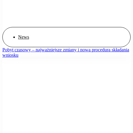
News
Pobyt czasowy – najważniejsze zmiany i nowa procedura składania
wniosku