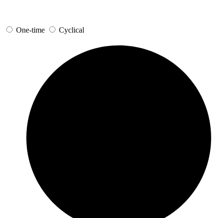
One-time
Cyclical