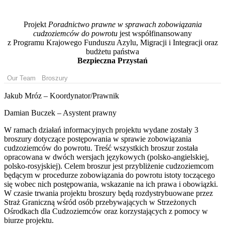
Projekt
Poradnictwo prawne w sprawach zobowiązania
cudzoziemców do powrotu
jest współfinansowany
z Programu Krajowego Funduszu Azylu, Migracji i Integracji oraz
budżetu państwa
Bezpieczna Przystań
Our Team
Broszury
Jakub Mróz – Koordynator/Prawnik
Damian Buczek – Asystent prawny
W ramach działań informacyjnych projektu wydane zostały 3
broszury dotyczące postępowania w sprawie zobowiązania
cudzoziemców do powrotu. Treść wszystkich broszur została
opracowana w dwóch wersjach językowych (polsko-angielskiej,
polsko-rosyjskiej). Celem broszur jest przybliżenie cudzoziemcom
będącym w procedurze zobowiązania do powrotu istoty toczącego
się wobec nich postępowania, wskazanie na ich prawa i obowiązki.
W czasie trwania projektu broszury będą rozdystrybuowane przez
Straż Graniczną wśród osób przebywających w Strzeżonych
Ośrodkach dla Cudzoziemców oraz korzystających z pomocy w
biurze projektu.