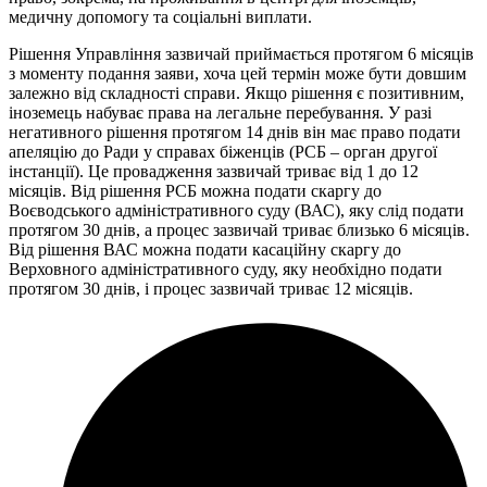
медичну допомогу та соціальні виплати.
Рішення Управління зазвичай приймається протягом 6 місяців
з моменту подання заяви, хоча цей термін може бути довшим
залежно від складності справи. Якщо рішення є позитивним,
іноземець набуває права на легальне перебування. У разі
негативного рішення протягом 14 днів він має право подати
апеляцію до Ради у справах біженців (РСБ – орган другої
інстанції). Це провадження зазвичай триває від 1 до 12
місяців. Від рішення РСБ можна подати скаргу до
Воєводського адміністративного суду (ВАС), яку слід подати
протягом 30 днів, а процес зазвичай триває близько 6 місяців.
Від рішення ВАС можна подати касаційну скаргу до
Верховного адміністративного суду, яку необхідно подати
протягом 30 днів, і процес зазвичай триває 12 місяців.