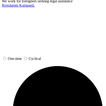
We work for foreigners seeking legal assistance
Regulamin Kampanii.
One-time
Cyclical