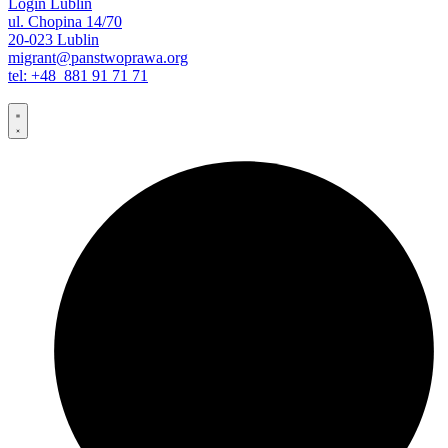
Login Lublin
ul. Chopina 14/70
20-023 Lublin
migrant@panstwoprawa.org
tel: +48 881 91 71 71