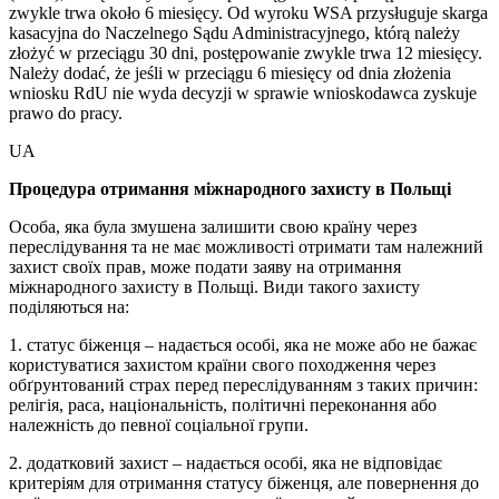
zwykle trwa około 6 miesięcy. Od wyroku WSA przysługuje skarga
kasacyjna do Naczelnego Sądu Administracyjnego, którą należy
złożyć w przeciągu 30 dni, postępowanie zwykle trwa 12 miesięcy.
Należy dodać, że jeśli w przeciągu 6 miesięcy od dnia złożenia
wniosku RdU nie wyda decyzji w sprawie wnioskodawca zyskuje
prawo do pracy.
UA
Процедура отримання міжнародного захисту в Польщі
Особа, яка була змушена залишити свою країну через
переслідування та не має можливості отримати там належний
захист своїх прав, може подати заяву на отримання
міжнародного захисту в Польщі. Види такого захисту
поділяються на:
1. cтатус біженця – надається особі, яка не може або не бажає
користуватися захистом країни свого походження через
обґрунтований страх перед переслідуванням з таких причин:
релігія, раса, національність, політичні переконання або
належність до певної соціальної групи.
2. додатковий захист – надається особі, яка не відповідає
критеріям для отримання статусу біженця, але повернення до