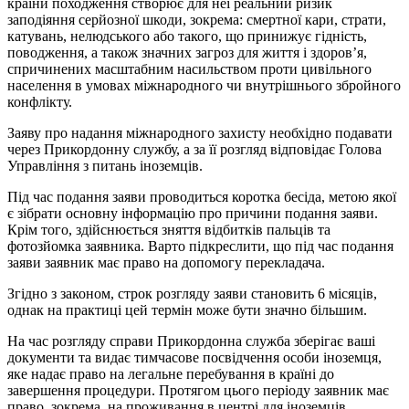
країни походження створює для неї реальний ризик
заподіяння серйозної шкоди, зокрема: смертної кари, страти,
катувань, нелюдського або такого, що принижує гідність,
поводження, а також значних загроз для життя і здоров’я,
спричинених масштабним насильством проти цивільного
населення в умовах міжнародного чи внутрішнього збройного
конфлікту.
Заяву про надання міжнародного захисту необхідно подавати
через Прикордонну службу, а за її розгляд відповідає Голова
Управління з питань іноземців.
Під час подання заяви проводиться коротка бесіда, метою якої
є зібрати основну інформацію про причини подання заяви.
Крім того, здійснюється зняття відбитків пальців та
фотозйомка заявника. Варто підкреслити, що під час подання
заяви заявник має право на допомогу перекладача.
Згідно з законом, строк розгляду заяви становить 6 місяців,
однак на практиці цей термін може бути значно більшим.
На час розгляду справи Прикордонна служба зберігає ваші
документи та видає тимчасове посвідчення особи іноземця,
яке надає право на легальне перебування в країні до
завершення процедури. Протягом цього періоду заявник має
право, зокрема, на проживання в центрі для іноземців,