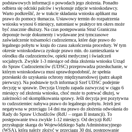
podstawowych informacji o powodach jego złożenia. Ponadto
odbiera się odciski palców i wykonuje zdjęcie wnioskodawcy.
Warto podkreślić, że w trakcie składania wniosku aplikant ma
prawo do pomocy tłumacza. Ustawowy termin do rozpatrzenia
wniosku wynosi 6 miesięcy, natomiast w praktyce ten okres może
być znacznie dłuższy. Na czas postępowania Straż Graniczna
deponuje twoje dokumenty i wydawane jest tymczasowe
zaświadczenie tożsamości cudzoziemca, które daje prawo do
legalnego pobytu w kraju do czasu zakończenia procedury. W tym
okresie wnioskodawca zyskuje prawo min. do zamieszkania w
ośrodku dla cudzoziemców, opieki medycznej i świadczeń
socjalnych. Zwykle 1-3 miesiące od dnia złożenia wniosku Urząd
do Spraw Cudzoziemców (UDSC) przeprowadza przesłuchanie, w
którym wnioskodawca musi uprawdopodobnić, że spełnia
przesłanki do uzyskania ochrony międzynarodowej (patrz akapit
pierwszy). Na podstawie tych informacji Szef UDSC podejmie
decyzję w sprawie. Decyzja Urzędu zapada zazwyczaj w ciągu 6
miesięcy od złożenia wniosku, choć może to potrwać dłużej, w
zależności od skomplikowania sprawy. Jeśli decyzja jest pozytywna
to cudzoziemiec nabywa prawo do legalnego pobytu. Jeżeli jest
negatywna w przeciągu 14 dni ma prawo do złożenia odwołania do
Rady do Spraw Uchodźców (RdU – organ II instancji). To
postępowanie trwa zwykle 1-12 miesięcy. Od decyzji RdU
przysługuje skarga do Wojewódzkiego Sądu Administracyjnego
(WSA), którą należy złożyć w przeciągu 30 dni, postępowanie