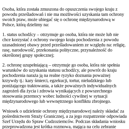
Osoba, która została zmuszona do opuszczenia swojego kraju z
powodu prześladowań i nie ma możliwości uzyskania tam ochrony
swoich praw, może ubiegać się o ochronę międzynarodową w
Polsce, którą dzielimy na:
1. status uchodźcy – otrzymuje go osoba, która nie może lub nie
chce korzystać z ochrony swojego kraju pochodzenia z powodu
uzasadnionej obawy przed prześladowaniem ze względu na: religię,
rasę, narodowość, przekonania polityczne, przynależność do
określonej grupy społecznej;
2. ochronę uzupełniającą – otrzymuje go osoba, która nie spełnia
warunków do uzyskania statusu uchodźcy, ale powrót do kraju
pochodzenia naraża ją na realne ryzyko doznania poważnej
krzywdy tj.: kary śmierci, egzekucji, tortur, nieludzkiego lub
poniżającego traktowania, a także poważnych indywidualnych
zagrożeń dla życia i zdrowia wynikających z powszechnego
stosowania przemocy wobec ludności cywilnej w sytuacji
międzynarodowego lub wewnętrznego konfliktu zbrojnego.
Wniosek o udzielenie ochrony międzynarodowej należy składać za
pośrednictwem Straży Granicznej, a za jego rozpatrzenie odpowiada
Szef Urzędu do Spraw Cudzoziemców. Podczas składania wniosku
przeprowadzona jest krótka rozmowa, mająca na celu zebranie