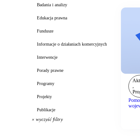
Badania i analizy
Edukacja prawna
Fundusze
Informacje o działaniach komercyjnych
Interwencje
Porady prawne
Akt
Programy
,
Pro
Projekty
Pomoc
wojew
Publikacje
× wyczyść filtry