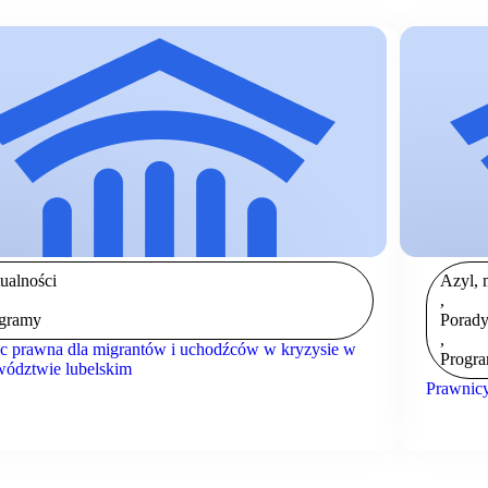
ualności
Azyl, m
,
gramy
Porady
,
 prawna dla migrantów i uchodźców w kryzysie w
Progr
ództwie lubelskim
Prawnicy