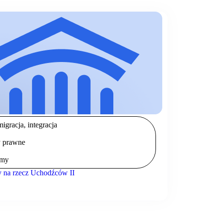
igracja, integracja
 prawne
amy
 na rzecz Uchodźców II