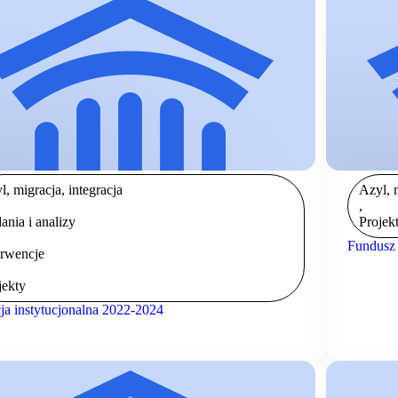
l, migracja, integracja
Azyl, m
,
ania i analizy
Projek
Fundusz
erwencje
jekty
ja instytucjonalna 2022-2024