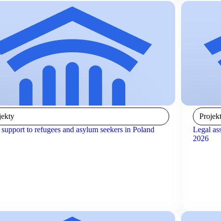
jekty
Projek
 support to refugees and asylum seekers in Poland
Legal ass
2026