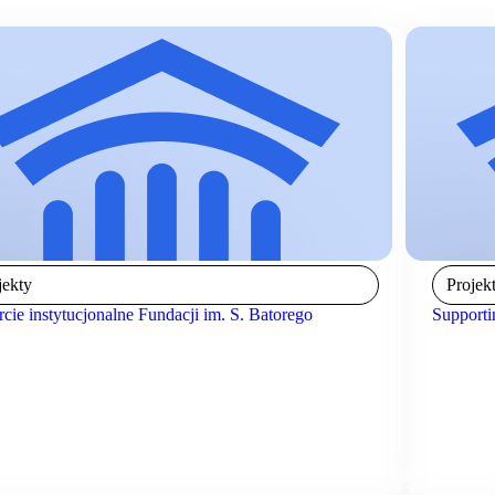
jekty
Projek
cie instytucjonalne Fundacji im. S. Batorego
Supporti