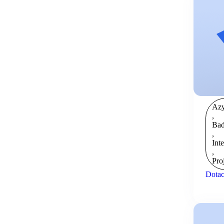
Azy
,
Bad
,
Int
,
Pro
Dotac