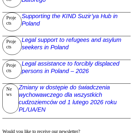
Supporting the KIND Suzir’ya Hub in
Proje
Poland
cts
Legal support to refugees and asylum
Proje
seekers in Poland
cts
Legal assistance to forcibly displaced
Proje
persons in Poland – 2026
cts
Zmiany w dostępie do świadczenia
Ne
wychowawczego dla wszystkich
ws
cudzoziemców od 1 lutego 2026 roku
PL/UA/EN
Would you like to receive our newsletter?