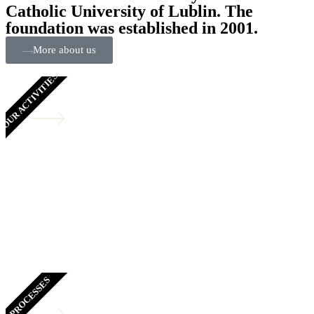
Catholic University of Lublin. The
foundation was established in 2001.
More about us
OUR ACTIVITIES
Legal Aid
Aimed at people whose financial situation does not allow
them to use the services of a lawyer or legal adviser for a
fee
PROCESSES