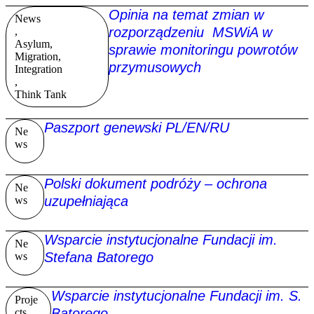
Opinia na temat zmian w
News
rozporządzeniu MSWiA w
,
Asylum,
sprawie monitoringu powrotów
Migration,
przymusowych
Integration
,
Think Tank
Paszport genewski PL/EN/RU
Ne
ws
Polski dokument podróży – ochrona
Ne
uzupełniająca
ws
Wsparcie instytucjonalne Fundacji im.
Ne
Stefana Batorego
ws
Wsparcie instytucjonalne Fundacji im. S.
Proje
Batorego
cts