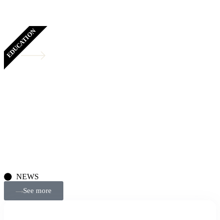
EDUCATION
Legal Education and Training
Advocating for the rule of law standards and enhancing
legal awareness in society
NEWS
See more