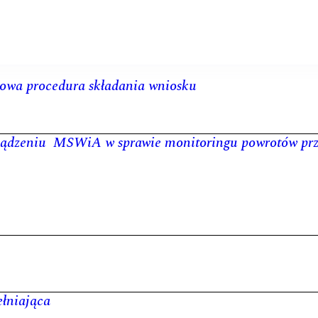
nowa procedura składania wniosku
rządzeniu MSWiA w sprawie monitoringu powrotów p
łniająca