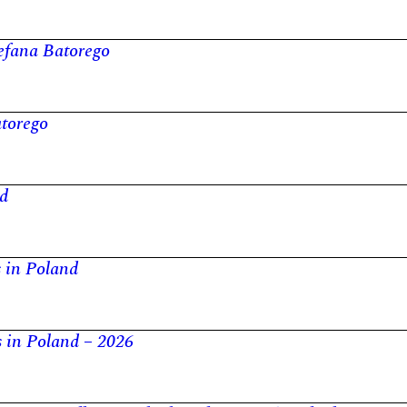
efana Batorego
atorego
d
s in Poland
ns in Poland – 2026