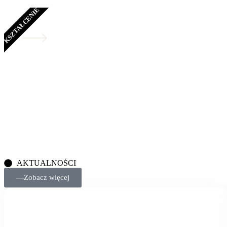
KSZTAŁCENIE
Edukacja prawna i szkolenia
Propagujemy standardy państwa prawa oraz podnoszenie świad
AKTUALNOŚCI
Zobacz więcej