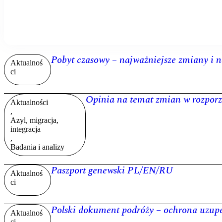
Pobyt czasowy – najważniejsze zmiany i 
Aktualnoś
ci
Opinia na temat zmian w rozpo
Aktualności
,
Azyl, migracja,
integracja
,
Badania i analizy
Paszport genewski PL/EN/RU
Aktualnoś
ci
Polski dokument podróży – ochrona uzupe
Aktualnoś
ci