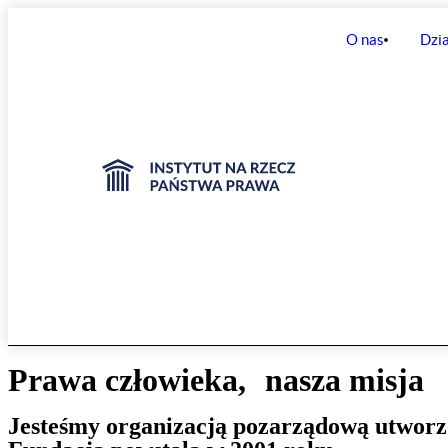
O nas
Dzia
Prawa
człowieka, nasza misja
Jesteśmy organizacją pozarządową utwor