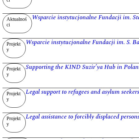
Wsparcie instytucjonalne Fundacji im. St
Aktualnoś
ci
Wsparcie instytucjonalne Fundacji im. S. B
Projekt
y
Supporting the KIND Suzir’ya Hub in Polan
Projekt
y
Legal support to refugees and asylum seeker
Projekt
y
Legal assistance to forcibly displaced perso
Projekt
y