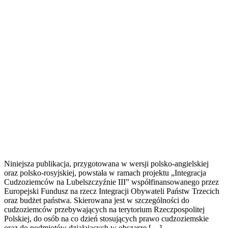
Niniejsza publikacja, przygotowana w wersji polsko-angielskiej
oraz polsko-rosyjskiej, powstała w ramach projektu „Integracja
Cudzoziemców na Lubelszczyźnie III” współfinansowanego przez
Europejski Fundusz na rzecz Integracji Obywateli Państw Trzecich
oraz budżet państwa. Skierowana jest w szczególności do
cudzoziemców przebywających na terytorium Rzeczpospolitej
Polskiej, do osób na co dzień stosujących prawo cudzoziemskie
oraz do podmiotów działających w obszarze […]