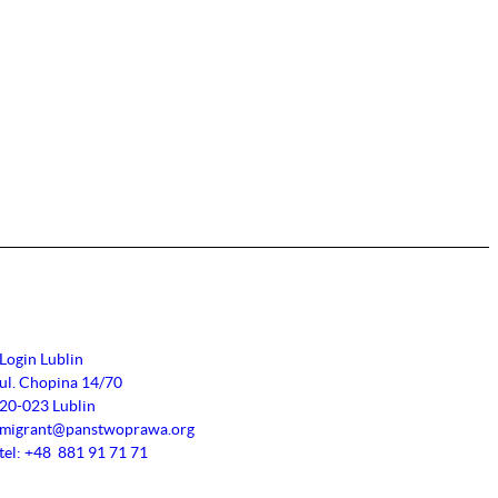
Login Lublin
ul. Chopina 14/70
20-023 Lublin
migrant@panstwoprawa.org
tel: +48 881 91 71 71