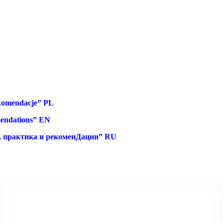
ekomendacje” PL
mendations” EN
, практика и рекоменДации” RU