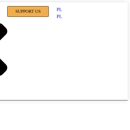
PL
SUPPORT US
PL