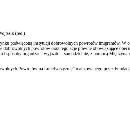
jtasik (red.)
m rynku poświęconą instytucji dobrowolnych powrotów imigrantów. W
ie dobrowolnych powrotów oraz regulacje prawne obowiązujące obecni
tu i sposoby organizacji wyjazdu – samodzielnie, z pomocą Międzynar
owolnych Powrotów na Lubelszczyźnie” realizowanego przez Fundację 