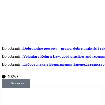
Do pobrania
„Dobrowolne powroty – prawo, dobre praktyki i r
Do pobrania
„Voluntary Return Law, good practices and recom
Do pobrania
„Добровольные Возвращения ЗаконоДательство
NEWS
See more