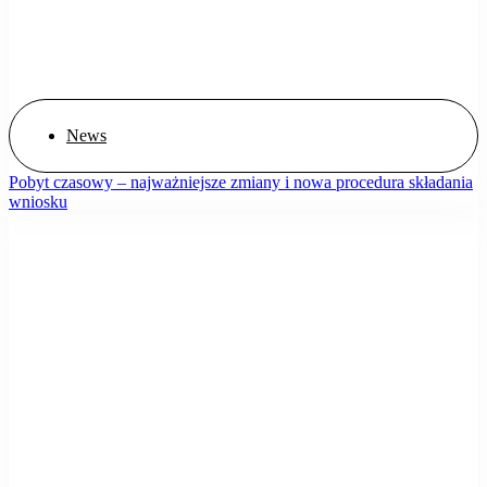
News
Pobyt czasowy – najważniejsze zmiany i nowa procedura składania
wniosku