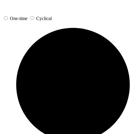
One-time
Cyclical