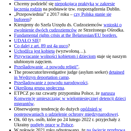
Chcemy podzielić się
niepokojącą praktyką w zakresie
łączenia rodzin
na podstawie tzw. rozporządzenia Dublin.
„Przepowiednia” z 2017 roku –
czy Polska stanie się
buforem
?
Kierujemy do Szefa Urzędu ds. Cudzoziemców
wnioski o
zwolnienie dwóch cudzoziemców
ze Strzeżonego Ośrodka.
Fundamental rights crisis at the Belarussian/EU borders.
UDAŁO SIĘ
!
Co dalej z art. 89 ust 4a uuco
?
Uchodźca jest kobietą
(wyzwoloną…).
Przywracanie wolności kobietom i dzieciom
staje się naszym
ulubionym zajęciem.
Prześladowanie „z powodu religii”
.
The prosecutor/investigative judge (asylum seeker)
detained
in Wędrzyn deportation camp
.
Prześladowanie z powodu narodowości
.
Określona grupa społeczna
.
ETPCZ po raz czwarty przypomina Polsce, że
narusza
Konwencję umieszczając w wielomiesięcznej detencji dzieci
migrantów
.
Obserwujemy tendencję do dużych
opóźnień w
postępowaniach o udzielenie ochrony międzynarodowej
.
Ok. 60 tys. osób, które po 24 lutego 2022 r. przyjechały z
Ukrainy
podjęły pracę w Polsce
.
W połowie 2021 roku odnotowano, że
na świecie przebywa