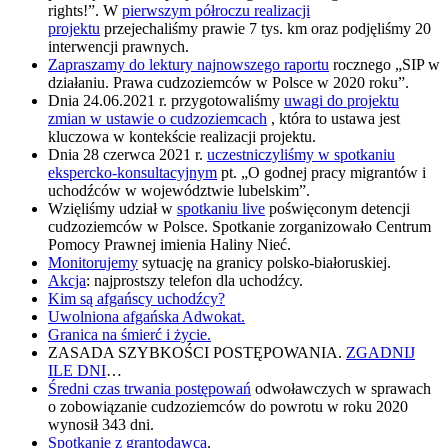
rights!”. W
pierwszym półroczu realizacji
projektu
przejechaliśmy prawie 7 tys. km oraz podjęliśmy 20
interwencji prawnych.
Zapraszamy do lektury najnowszego raportu
rocznego „SIP w
działaniu. Prawa cudzoziemców w Polsce w 2020 roku”.
Dnia 24.06.2021 r. przygotowaliśmy
uwagi do projektu
zmian w ustawie o cudzoziemcach
, która to ustawa jest
kluczowa w kontekście realizacji projektu.
Dnia 28 czerwca 2021 r.
uczestniczyliśmy w spotkaniu
ekspercko-konsultacyjnym
pt. „O godnej pracy migrantów i
uchodźców w województwie lubelskim”.
Wzięliśmy udział w
spotkaniu live
poświęconym detencji
cudzoziemców w Polsce. Spotkanie zorganizowało Centrum
Pomocy Prawnej imienia Haliny Nieć.
Monitorujemy
sytuację na granicy polsko-białoruskiej.
Akcja
: najprostszy telefon dla uchodźcy.
Kim są afgańscy uchodźcy?
Uwolniona afgańska Adwokat.
Granica na śmierć i życie.
ZASADA SZYBKOŚCI POSTĘPOWANIA.
ZGADNIJ
ILE DNI
…
Średni czas trwania postępowań
odwoławczych w sprawach
o zobowiązanie cudzoziemców do powrotu w roku 2020
wynosił 343 dni.
Spotkanie z grantodawcą
.