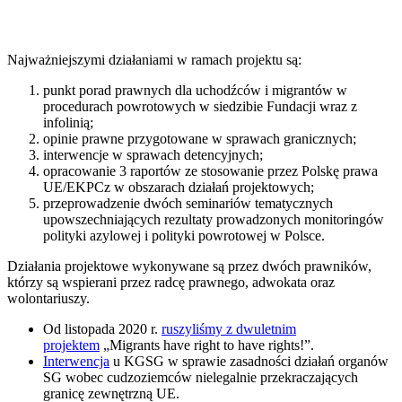
Najważniejszymi działaniami w ramach projektu są:
punkt porad prawnych dla uchodźców i migrantów w
procedurach powrotowych w siedzibie Fundacji wraz z
infolinią;
opinie prawne przygotowane w sprawach granicznych;
interwencje w sprawach detencyjnych;
opracowanie 3 raportów ze stosowanie przez Polskę prawa
UE/EKPCz w obszarach działań projektowych;
przeprowadzenie dwóch seminariów tematycznych
upowszechniających rezultaty prowadzonych monitoringów
polityki azylowej i polityki powrotowej w Polsce.
Działania projektowe wykonywane są przez dwóch prawników,
którzy są wspierani przez radcę prawnego, adwokata oraz
wolontariuszy.
Od listopada 2020 r.
ruszyliśmy z dwuletnim
projektem
„Migrants have right to have rights!”.
Interwencja
u KGSG w sprawie zasadności działań organów
SG wobec cudzoziemców nielegalnie przekraczających
granicę zewnętrzną UE.