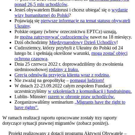
ponad 26,5 mln uchodźców
.
Jesteś obywatelem Białorusi i chcesz ubiegać się o
wydanie
wizy humanitarnej do Polski
?
Pojawiają się
pierwsze informacje na temat statusu obywateli
Ukrainy
.
Polskie organy (wbrew orzecznictwu EPTCz) uznają,
że
można zatrzymywać cudzoziemców
nawet na 18 miesięcy.
Dziś obchodzimy
Międzynarodowy Dzień Uchodźcy
!
Cudzoziemcy, którzy przybyli z Ukrainy do Polski od 24
lutego br. i spełniają określone warunki,
mogą zostać objęci
ochroną czasową
.
Dnia 25 czerwca 2022 r. doprowadziliśmy do zwolnienia
siedmioosobowej
rodziny z Iraku.
Grecja odmówiła przyjęcia klienta wraz z rodziną.
Nie zważaj na geopolitykę –
pomagaj ludziom!
W dniach 22-23.09.2022 całym zespołem Fundacji
uczestniczyliśmy
w szkoleniach z komunikacji i fundraisingu.
Lublin- Münster:
razem w obronie praw uchodźców.
Zorganizowaliśmy seminarium
„Migrants have the right to
have rights”.
W ramach realizacji raportu opracowane zostały trzy raporty
dotyczące sytuacji prawnej migrantów (zobacz poniżej).
Projekt realizowany z dotacji programu Aktywni Obywatele –