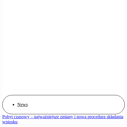
News
Pobyt czasowy – najważniejsze zmiany i nowa procedura składania
wniosku