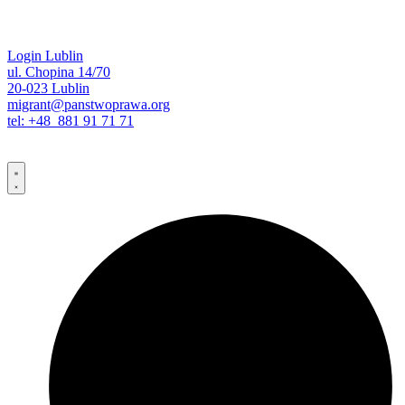
Login Lublin
ul. Chopina 14/70
20-023 Lublin
migrant@panstwoprawa.org
tel: +48 881 91 71 71