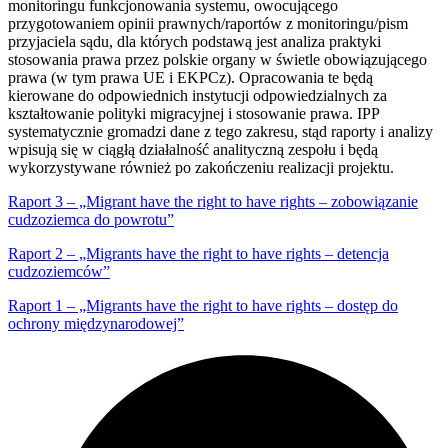
monitoringu funkcjonowania systemu, owocującego
przygotowaniem opinii prawnych/raportów z monitoringu/pism
przyjaciela sądu, dla których podstawą jest analiza praktyki
stosowania prawa przez polskie organy w świetle obowiązującego
prawa (w tym prawa UE i EKPCz). Opracowania te będą
kierowane do odpowiednich instytucji odpowiedzialnych za
kształtowanie polityki migracyjnej i stosowanie prawa. IPP
systematycznie gromadzi dane z tego zakresu, stąd raporty i analizy
wpisują się w ciągłą działalność analityczną zespołu i będą
wykorzystywane również po zakończeniu realizacji projektu.
Raport 3 – „Migrant have the right to have rights – zobowiązanie
cudzoziemca do powrotu”
Raport 2 – „Migrants have the right to have rights – detencja
cudzoziemców”
Raport 1 – „Migrants have the right to have rights – dostęp do
ochrony międzynarodowej”