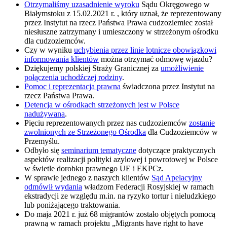
Otrzymaliśmy uzasadnienie wyroku
Sądu Okręgowego w
Białymstoku z 15.02.2021 r. , który uznał, że reprezentowany
przez Instytut na rzecz Państwa Prawa cudzoziemiec został
niesłuszne zatrzymany i umieszczony w strzeżonym ośrodku
dla cudzoziemców.
Czy w wyniku
uchybienia przez linie lotnicze obowiązkowi
informowania klientów
można otrzymać odmowę wjazdu?
Dziękujemy polskiej Straży Granicznej za
umożliwienie
połączenia uchodźczej rodziny
.
Pomoc i reprezentacja prawna
świadczona przez Instytut na
rzecz Państwa Prawa.
Detencja w ośrodkach strzeżonych jest w Polsce
nadużywana
.
Pięciu reprezentowanych przez nas cudzoziemców
zostanie
zwolnionych ze Strzeżonego Ośrodka
dla Cudzoziemców w
Przemyślu.
Odbyło się
seminarium tematyczne
dotyczące praktycznych
aspektów realizacji polityki azylowej i powrotowej w Polsce
w świetle dorobku prawnego UE i EKPCz.
W sprawie jednego z naszych klientów
Sąd Apelacyjny
odmówił wydania
władzom Federacji Rosyjskiej w ramach
ekstradycji ze względu m.in. na ryzyko tortur i nieludzkiego
lub poniżającego traktowania.
Do maja 2021 r. już 68 migrantów zostało objętych pomocą
prawną w ramach projektu „Migrants have right to have