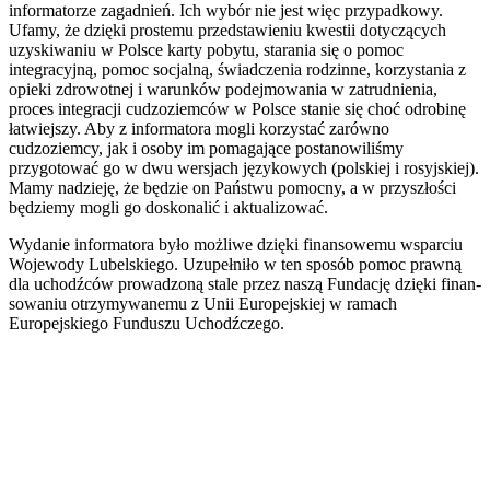
informatorze za­gadnień. Ich wybór nie jest więc przypadkowy.
Ufamy, że dzięki prostemu przedstawieniu kwestii dotyczących
uzyskiwaniu w Polsce karty pobytu, starania się o pomoc
integracyjną, pomoc socjalną, świadczenia rodzinne, korzystania z
opieki zdrowotnej i warunków podejmowania w zatrudnienia,
proces integracji cudzoziemców w Polsce stanie się choć odrobinę
łatwiejszy. Aby z informatora mogli korzystać zarówno
cudzoziemcy, jak i osoby im pomagające postanowiliśmy
przygotować go w dwu wersjach językowych (polskiej i rosyjskiej).
Mamy nadzieję, że będzie on Państwu pomocny, a w przyszłości
będziemy mogli go doskonalić i aktualizować.
Wydanie informatora było możliwe dzięki finansowemu wsparciu
Wojewody Lubelskiego. Uzupełniło w ten sposób pomoc prawną
dla uchodźców prowadzoną stale przez naszą Fundację dzięki finan­
sowaniu otrzymywanemu z Unii Europejskiej w ramach
Europejskiego Funduszu Uchodźczego.