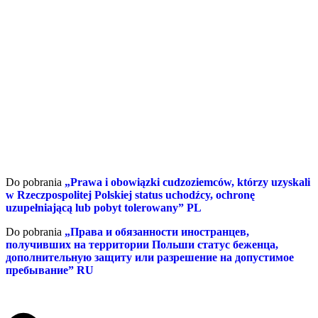
Do pobrania
„Prawa i obowiązki cudzoziemców, którzy uzyskali
w Rzeczpospolitej Polskiej status uchodźcy, ochronę
uzupełniającą lub pobyt tolerowany” PL
Do pobrania
„Права и обязанности иностранцев,
получивших на территории Польши статус беженца,
дополнительную защиту или разрешение на допустимое
пребывание” RU