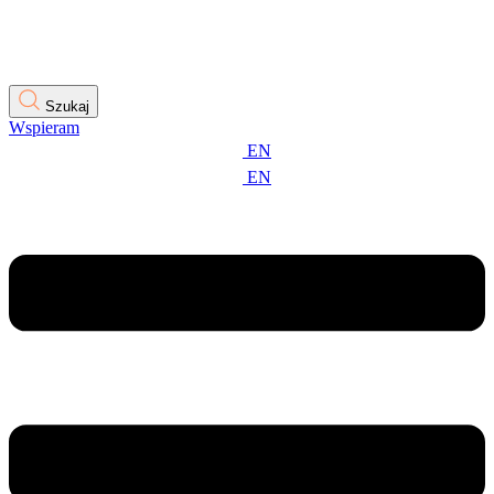
Szukaj
Wspieram
EN
EN