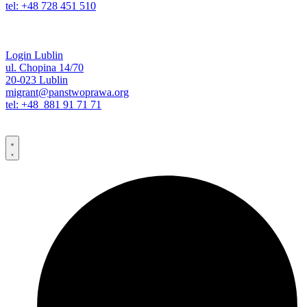
tel: +48 728 451 510
Login Lublin
ul. Chopina 14/70
20-023 Lublin
migrant@panstwoprawa.org
tel: +48 881 91 71 71