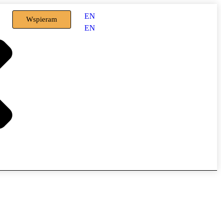
EN
Wspieram
EN