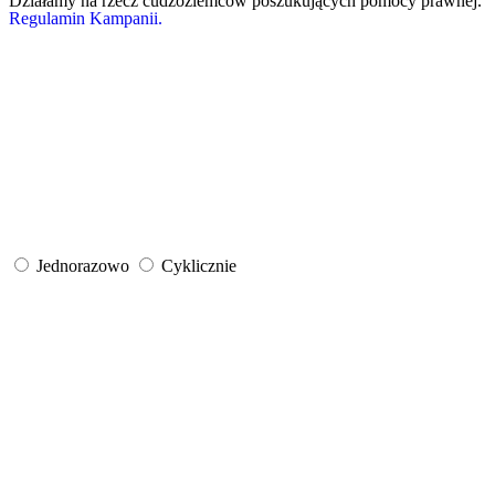
Działamy na rzecz cudzoziemców poszukujących pomocy prawnej.
Regulamin Kampanii.
Jednorazowo
Cyklicznie