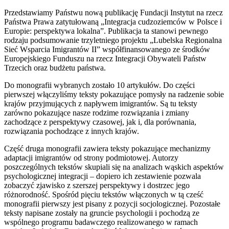
Przedstawiamy Państwu nową publikację Fundacji Instytut na rzecz
Państwa Prawa zatytułowaną „Integracja cudzoziemców w Polsce i
Europie: perspektywa lokalna”. Publikacja ta stanowi pewnego
rodzaju podsumowanie trzyletniego projektu „Lubelska Regionalna
Sieć Wsparcia Imigrantów II” współfinansowanego ze środków
Europejskiego Funduszu na rzecz Integracji Obywateli Państw
Trzecich oraz budżetu państwa.
Do monografii wybranych zostało 10 artykułów. Do części
pierwszej włączyliśmy teksty pokazujące pomysły na radzenie sobie
krajów przyjmujących z napływem imigrantów. Są tu teksty
zarówno pokazujące nasze rodzime rozwiązania i zmiany
zachodzące z perspektywy czasowej, jak i, dla porównania,
rozwiązania pochodzące z innych krajów.
Część druga monografii zawiera teksty pokazujące mechanizmy
adaptacji imigrantów od strony podmiotowej. Autorzy
poszczególnych tekstów skupiali się na analizach wąskich aspektów
psychologicznej integracji – dopiero ich zestawienie pozwala
zobaczyć zjawisko z szerszej perspektywy i dostrzec jego
różnorodność. Spośród pięciu tekstów włączonych w tą cześć
monografii pierwszy jest pisany z pozycji socjologicznej. Pozostałe
teksty napisane zostały na gruncie psychologii i pochodzą ze
wspólnego programu badawczego realizowanego w ramach